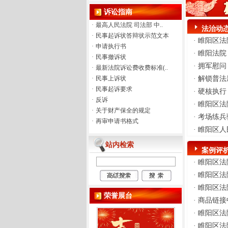
025年9月30日对其取保候。 本院
诉讼指南
于2026年1月29日以被告人戈慧鹏
犯诈骗罪，判处有期徒刑三年六
·
最高人民法院 司法部 中..
法治动
个月，并处罚金人民币三千元。
·
民事起诉状答辩状示范文本
·
睢阳区法
宣判后，被告人没有上诉，判决
·
申请执行书
·
睢阳法院
生效后，判决生效后，被告人戈
·
民事撤诉状
慧鹏因患有急性肝衰竭、肝硬化
·
拥军慰问
·
最新法院诉讼费收费标准(..
失代偿期、下消化道出血、重度
·
民事上诉状
·
解锁普法
贫血于2026年5月22日向本院申请
·
民事起诉要求
·
硬核执行
暂予监外执行，我院于2026年5月
·
反诉
·
睢阳区法
26日委托商丘市睢阳区司法局进
·
关于财产保全的规定
行社会调查。于2026年5月27日委
·
考场练兵
·
再审申请书格式
托商丘市第一人民医院鉴定科对
·
睢阳区人
其进行了鉴定，并于2026年5月28
站内检索
日随即出具征求意见函向商丘市
案例评
睢阳区人民检察院征求意见，现
·
睢阳区法
商丘市睢阳区人民检察院没有回
·
睢阳区法
函。商丘市第一人民医院鉴定科
于2026年5月28日出具商医鉴字20
·
睢阳区法
荣誉展台
26第37号（1941号）刑事诉讼医
·
商品链接
学鉴定书，鉴定结果显示戈慧鹏
·
睢阳区法
患有肝硬化失代偿期伴食管胃底
·
睢阳区法