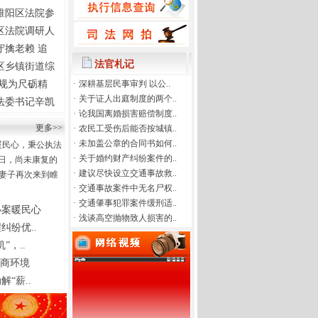
睢阳区法院参
区法院调研人
守擒老赖 追
法官札记
区乡镇街道综
以规为尺砺精
·
深耕基层民事审判 以公..
·
关于证人出庭制度的两个..
法委书记辛凯
·
论我国离婚损害赔偿制度..
更多>>
·
农民工受伤后能否按城镇..
·
未加盖公章的合同书如何..
暖民心，秉公执法
·
关于婚约财产纠纷案件的..
2日，尚未康复的
·
建议尽快设立交通事故救..
妻子再次来到睢
·
交通事故案件中无名尸权..
·
交通肇事犯罪案件缓刑适..
办案暖民心
·
浅谈高空抛物致人损害的..
纠纷优..
，..
营商环境
“薪..