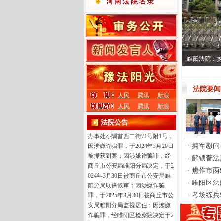
·
·
·
河南省商丘市睢阳区人民法院
暂予监外执行决定书 （2026）豫1
睢阳法院：
403刑更9号 罪犯戈慧鹏，曾用名
戈高高，别名戈彬，男性，1988
年4月18日出生，公民身份号码41
法院要闻
人民
腾讯
新浪
1403************，汉族，高中
人民
腾讯
新浪
文化，非中共党员，无前科，户
籍所在地河南省商丘市睢阳区，
法院公告
住河南省商丘市睢阳区古城街道
办事处小隅首西二街71号附1号，
·
拥军慰问
因涉嫌诈骗罪，于2024年3月29日
被抓获到案；因涉嫌诈骗罪，经
·
解锁普法
商丘市公安局睢阳分局决定，于2
·
焦作市两
024年3月30日被商丘市公安局睢
·
睢阳区法
阳分局取保候审；因涉嫌诈骗
·
考场练兵
罪，于2025年3月30日被商丘市公
安局睢阳分局监视居住；因涉嫌
诈骗罪，经睢阳区检察院决定于2