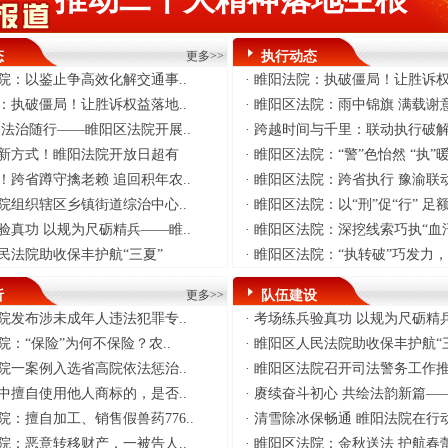
态
更多>>
执行动态
院：以鉴止争高效化解交通事..
·
睢阳法院：执破僵局！让胜诉权
：执破僵局！让胜诉权益落地..
·
睢阳区法院：雨中锦旗 满载谢
 法治随行——睢阳区法院开展..
·
跨越时间与千里：联动执行破解
新方式！睢阳法院开放日超有
·
睢阳区法院：“警”色怡然 “执”暖
！跨省蹲守擒老赖 追回积年农..
·
睢阳区法院：跨省执行 豫渝联动 
院组织辖区乡镇街道综治中心..
·
睢阳区法院：以“刑”促“行” 足
验真功 以规为尺砺精兵——睢..
·
睢阳区法院：深挖线索巧执“血
民法院助收保丰护航“三夏”
·
睢阳区法院：“执转破”巧发力，“
析
更多>>
队伍建设
院发布涉未成年人违法犯罪专..
·
考场练兵验真功 以规为尺砺精兵
院：“保险”为何不保险？农..
·
睢阳区人民法院助收保丰护航“
院一案例入选省高院依法惩治..
·
睢阳区法院召开司法警务工作推
中擅自使用他人商标的，是否..
·
赓续奋斗初心 共绘法韵新篇——
院：擅自加工、销售假兽药776..
·
清雪除冰保畅通 睢阳法院在行
院：恶意转移财产，一被告人..
·
睢阳区法院：金秋送法 护航春