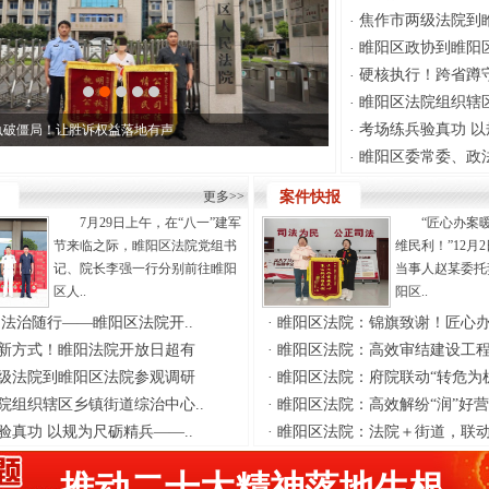
焦作市两级法院到
·
睢阳区政协到睢阳
·
硬核执行！跨省蹲
·
睢阳区法院组织辖
·
考场练兵验真功 
执破僵局！让胜诉权益落地有声
·
睢阳区委常委、政
·
更多>>
案件快报
7月29日上午，在“八一”建军
“匠心办案
节来临之际，睢阳区法院党组书
维民利！”12月
记、院长李强一行分别前往睢阳
当事人赵某委托
区人..
阳区..
 法治随行——睢阳区法院开..
·
睢阳区法院：锦旗致谢！匠心
新方式！睢阳法院开放日超有
·
睢阳区法院：高效审结建设工程
级法院到睢阳区法院参观调研
·
睢阳区法院：府院联动“转危为机”
院组织辖区乡镇街道综治中心..
·
睢阳区法院：高效解纷“润”好
验真功 以规为尺砺精兵——..
·
睢阳区法院：法院＋街道，联动解
推动二十大精神落地生根