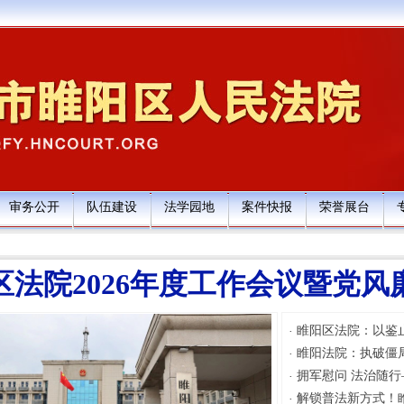
审务公开
队伍建设
法学园地
案件快报
荣誉展台
区法院2026年度工作会议暨党
睢阳区法院：以鉴
·
睢阳法院：执破僵
·
拥军慰问 法治随
·
解锁普法新方式！
·