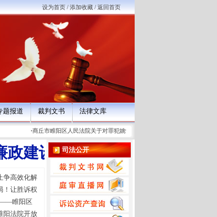
设为首页
/
添加收藏
/
返回首页
专题报道
裁判文书
法律文库
·
商丘市睢阳区人民法院关于对罪犯姚怀林暂予监外执行申请事由的公示
·
风廉政建设和反腐败工作会议召开
司法公开
止争高效化解
局！让胜诉权
行——睢阳区
睢阳法院开放