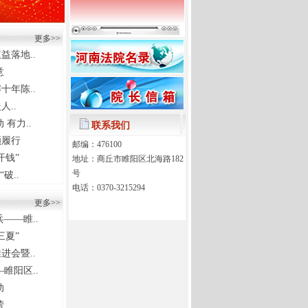
更多>>
益落地..
意
十年陈..
人..
有力..
联系我们
额履行
邮编：476100
汗钱”
地址：商丘市睢阳区北海路182
号
破..
电话：0370-3215294
更多>>
——睢..
三夏”
进会暨..
睢阳区..
动
蕾