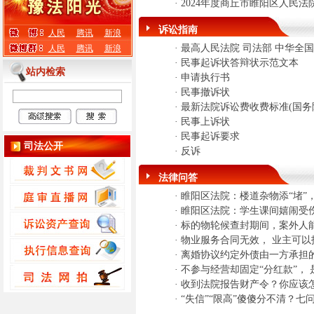
·
2024年度商丘市睢阳区人民法
诉讼指南
人民
腾讯
新浪
·
最高人民法院 司法部 中华全
人民
腾讯
新浪
·
民事起诉状答辩状示范文本
站内检索
·
申请执行书
·
民事撤诉状
·
最新法院诉讼费收费标准(国务
·
民事上诉状
·
民事起诉要求
司法公开
·
反诉
法律问答
·
睢阳区法院：楼道杂物添“堵”
·
睢阳区法院：学生课间嬉闹受
·
标的物轮候查封期间，案外人
·
物业服务合同无效， 业主可以
·
离婚协议约定外债由一方承担
·
不参与经营却固定“分红款”，
·
收到法院报告财产令？你应该
·
“失信”“限高”傻傻分不清？七