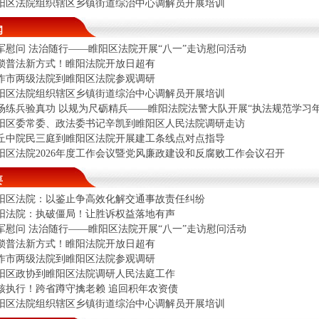
阳区法院组织辖区乡镇街道综治中心调解员开展培训
闻
军慰问 法治随行——睢阳区法院开展“八一”走访慰问活动
锁普法新方式！睢阳法院开放日超有
作市两级法院到睢阳区法院参观调研
阳区法院组织辖区乡镇街道综治中心调解员开展培训
场练兵验真功 以规为尺砺精兵——睢阳法院法警大队开展“执法规范学习年
阳区委常委、政法委书记辛凯到睢阳区人民法院调研走访
丘中院民三庭到睢阳区法院开展建工条线点对点指导
阳区法院2026年度工作会议暨党风廉政建设和反腐败工作会议召开
要
阳区法院：以鉴止争高效化解交通事故责任纠纷
阳法院：执破僵局！让胜诉权益落地有声
军慰问 法治随行——睢阳区法院开展“八一”走访慰问活动
锁普法新方式！睢阳法院开放日超有
作市两级法院到睢阳区法院参观调研
阳区政协到睢阳区法院调研人民法庭工作
核执行！跨省蹲守擒老赖 追回积年农资债
阳区法院组织辖区乡镇街道综治中心调解员开展培训