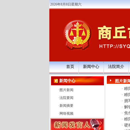
2026年8月8日星期六
首页
新闻中心
法院简介
新闻中心
图片新
·
睢
·
图片新闻
·
睢
·
法院要闻
·
拥
·
新闻摘要
·
解
·
焦
·
网络视频
·
睢
·
硬