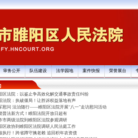
审务公开
队伍建设
法学园地
案件快报
荣誉展台
闻
阳区法院：以鉴止争高效化解交通事故责任纠纷
阳法院：执破僵局！让胜诉权益落地有声
军慰问 法治随行——睢阳区法院开展“八一”走访慰问活动
锁普法新方式！睢阳法院开放日超有
作市两级法院到睢阳区法院参观调研
阳区政协到睢阳区法院调研人民法庭工作
核执行！跨省蹲守擒老赖 追回积年农资债