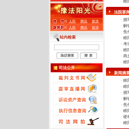
·
睢
法院要
·
拥
人民
腾讯
新浪
·
解
人民
腾讯
新浪
·
焦
站内检索
·
睢
·
考
·
睢
·
商
·
睢
司法公开
新闻摘
·
睢
·
睢
·
拥
·
解
·
焦
·
睢
·
硬
·
睢