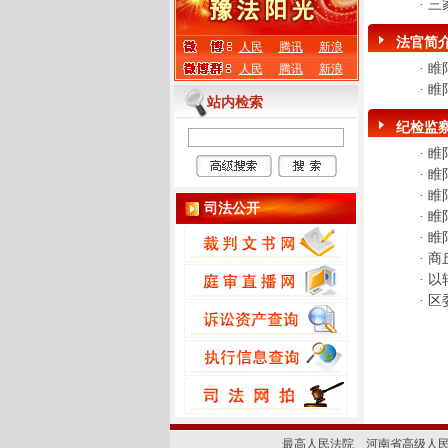
·
三
法官简
人民
腾讯
新浪
·
睢
人民
腾讯
新浪
·
睢
站内检索
纪检监
·
睢
·
睢
·
睢
司法公开
·
睢
·
睢
·
商
·
以
·
区
最高人民法院
河南省高级人