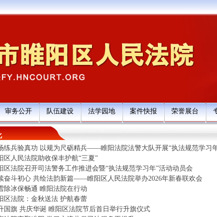
审务公开
队伍建设
法学园地
案件快报
荣誉展台
化
场练兵验真功 以规为尺砺精兵——睢阳法院法警大队开展“执法规范学习年
阳区人民法院助收保丰护航“三夏”
阳区法院召开司法警务工作推进会暨“执法规范学习年”活动动员会
续奋斗初心 共绘法韵新篇——睢阳区人民法院举办2026年新春联欢会
雪除冰保畅通 睢阳法院在行动
阳区法院：金秋送法 护航春蕾
升国旗 共庆华诞 睢阳区法院节后首日举行升旗仪式