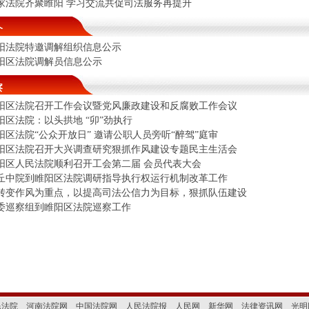
家法院齐聚睢阳 学习交流共促司法服务再提升
介
阳法院特邀调解组织信息公示
阳区法院调解员信息公示
察
阳区法院召开工作会议暨党风廉政建设和反腐败工作会议
阳区法院：以头拱地 “卯”劲执行
阳区法院“公众开放日” 邀请公职人员旁听“醉驾”庭审
阳区法院召开大兴调查研究狠抓作风建设专题民主生活会
阳区人民法院顺利召开工会第二届 会员代表大会
丘中院到睢阳区法院调研指导执行权运行机制改革工作
转变作风为重点，以提高司法公信力为目标，狠抓队伍建设
委巡察组到睢阳区法院巡察工作
民法院
河南法院网
中国法院网
人民法院报
人民网
新华网
法律资讯网
光明