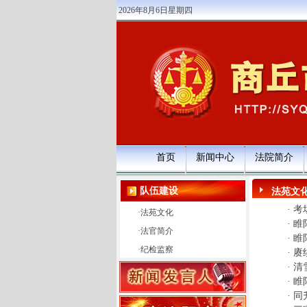
2026年8月6日星期四
首页
新闻中心
法院简介
队伍建设
法苑文
·
考
·
法苑文化
·
睢
·
法官简介
·
睢
·
纪检监察
·
赓
·
清
·
睢
·
同