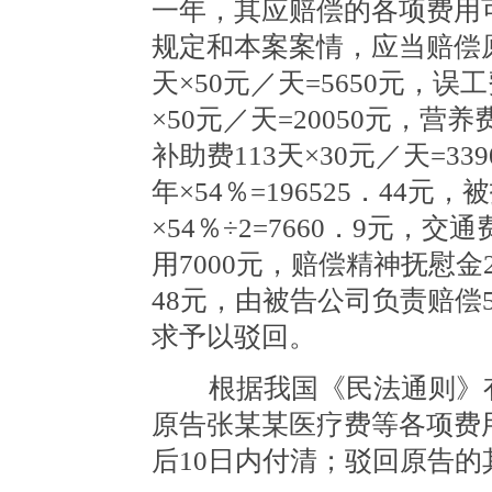
一年，其应赔偿的各项费用
规定和本案案情，应当赔偿原告
天×50元／天=5650元，
×50元／天=20050元，营养
补助费113天×30元／天=33
年×54％=196525．44元，
×54％÷2=7660．9元，交
用7000元，赔偿精神抚慰金2
48元，由被告公司负责赔偿50
求予以驳回。
根据我国《民法通则》有
原告张某某医疗费等各项费用共
后10日内付清；驳回原告的