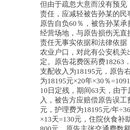
但由于疏忽大意而没有预见
责任，应减轻被告孙某的民
原告自负60％，被告孙某承
经营场地，与原告损伤无直
责任无事实依据和法律依据
农业户口，对此有公安机关
定。原告花费医药费18263
支配收入为18195元，原
为18195元×20年×30％=1
10日定残，期间63天，由
入，被告方应赔偿原告误工费181
元，护理费为18195元/年÷3
×13天=130元，住院伙食补
800元，原告主张交通费数