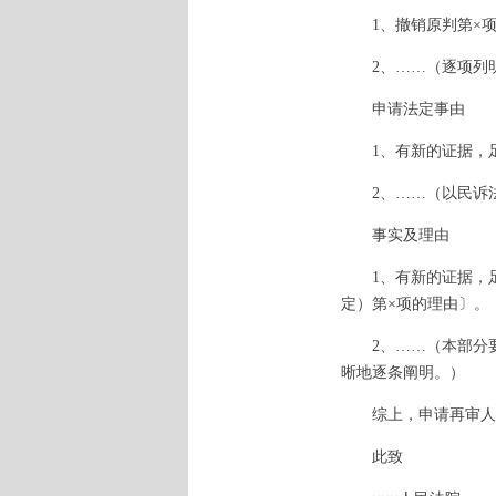
1、撤销原判第×项
2、……（逐项列明
申请法定事由
1、有新的证据，足
2、……（以民诉法
事实及理由
1、有新的证据，足
定）第×项的理由〕。
2、……（本部分要
晰地逐条阐明。）
综上，申请再审人认
此致