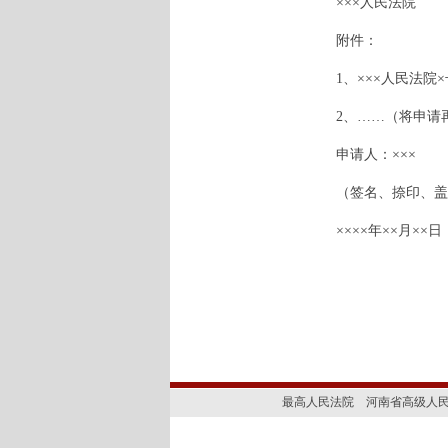
×××人民法院
附件：
1、×××人民法院×
2、……（将申请再
申请人：×××
（签名、捺印、盖
××××年××月××日
最高人民法院
河南省高级人