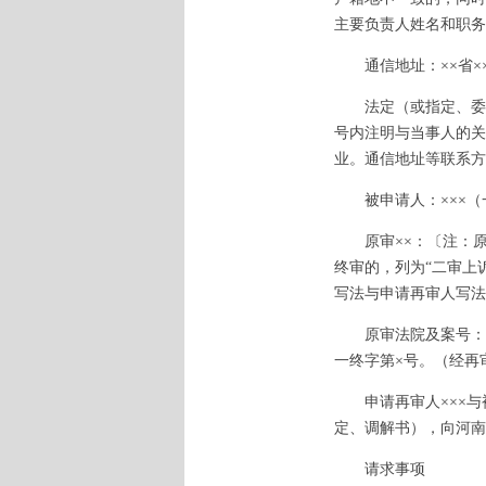
主要负责人姓名和职务
通信地址：××省××
法定（或指定、委托
号内注明与当事人的关
业。通信地址等联系方
被申请人：×××（
原审××：〔注：原审
终审的，列为“二审上
写法与申请再审人写法
原审法院及案号：一审
一终字第×号。（经再
申请再审人×××与被
定、调解书），向河南
请求事项