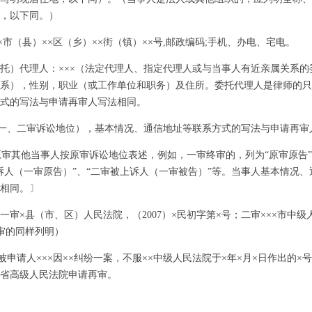
，以下同。）
市（县）××区（乡）××街（镇）××号,邮政编码;手机、办电、宅电。
）代理人：×××（法定代理人、指定代理人或与当事人有近亲属关系的
系），性别，职业（或工作单位和职务）及住所。委托代理人是律师的只
式的写法与申请再审人写法相同。
一、二审诉讼地位），基本情况、通信地址等联系方式的写法与申请再审
其他当事人按原审诉讼地位表述，例如，一审终审的，列为“原审原告”
诉人（一审原告）”、“二审被上诉人（一审被告）”等。当事人基本情况
相同。〕
×县（市、区）人民法院，（2007）×民初字第×号；二审×××市中级人民
审的同样列明）
申请人×××因××纠纷一案，不服××中级人民法院于×年×月×日作出的×
省高级人民法院申请再审。