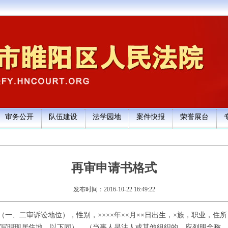
审务公开
队伍建设
法学园地
案件快报
荣誉展台
再审申请书格式
发布时间：2016-10-22 16:49:22
一、二审诉讼地位），性别，××××年××月××日出生，×族，职业，住
写明现居住地，以下同）。（当事人是法人或其他组织的，应列明全称、