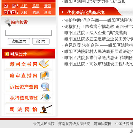
·
睢阳区法院以“法”之力护“未”成长
人民
腾讯
新浪
人民
腾讯
新浪
优化法治化营商环境
·
法护联助·润企兴商——睢阳区法院访
站内检索
·
硬核执行！跨省蹲守擒老赖 追回积年
·
睢阳区法院：法入企业 “典”亮营商
·
睢阳区法院多庭室邀请企业员工旁听
·
春风送暖 法护企兴 ——睢阳区法院
·
睢阳区法院郭村人民法庭开展送法进
司法公开
·
睢阳区法院多措并举送法惠企 精准服
·
睢阳区法院：高效审结建设工程纠纷
最高人民法院
河南省高级人民法院
河南法院网
中国法院网