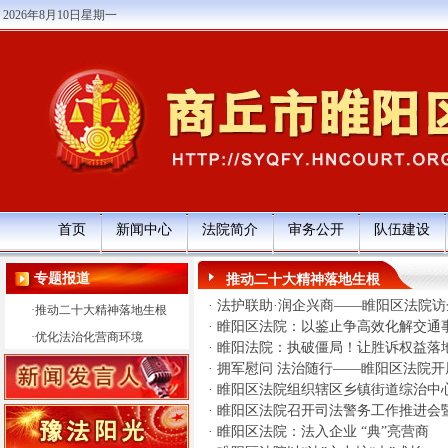
2026年8月10日星期一
首页
新闻中心
法院简介
审务公开
队伍建设
专题报道
推动二十大精神落地生根
·
法护联助·润企兴商——睢阳区法院访
·
推动二十大精神落地生根
·
睢阳区法院：以鉴止争高效化解交通
·
优化法治化营商环境
·
睢阳法院：执破僵局！让胜诉权益落
·
拥军慰问 法治随行——睢阳区法院开
·
睢阳区法院组织辖区乡镇街道综治中
·
睢阳区法院召开司法警务工作推进会暨
·
睢阳区法院：法入企业 “典”亮营商