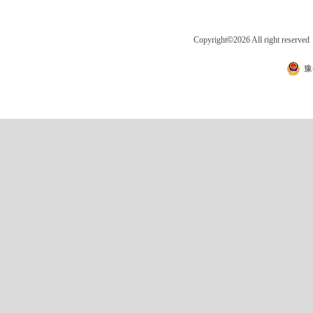
Copyright
©
2026 All right 
豫