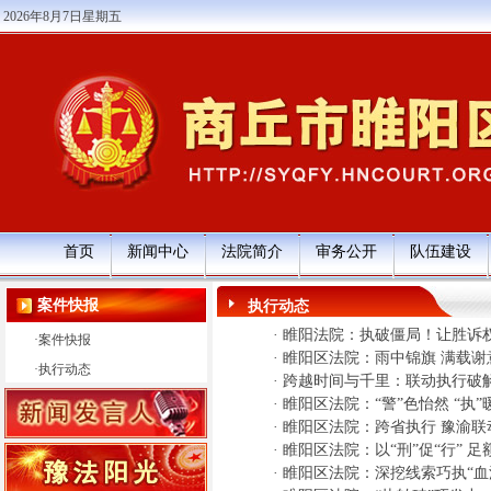
2026年8月7日星期五
首页
新闻中心
法院简介
审务公开
队伍建设
案件快报
执行动态
·
睢阳法院：执破僵局！让胜诉
·
案件快报
·
睢阳区法院：雨中锦旗 满载谢
·
执行动态
·
跨越时间与千里：联动执行破
·
睢阳区法院：“警”色怡然 “执”
·
睢阳区法院：跨省执行 豫渝联
·
睢阳区法院：以“刑”促“行” 足
·
睢阳区法院：深挖线索巧执“血