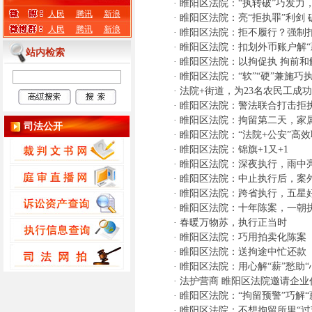
·
睢阳区法院：“执转破”巧发力，
人民
腾讯
新浪
·
睢阳区法院：亮“拒执罪”利剑 
人民
腾讯
新浪
·
睢阳区法院：拒不履行？强制
·
睢阳区法院：扣划外币账户解“
站内检索
·
睢阳区法院：以拘促执 拘前和
·
睢阳区法院：“软”“硬”兼施巧
·
法院+街道，为23名农民工成功
·
睢阳区法院：警法联合打击拒执
·
睢阳区法院：拘留第二天，家
司法公开
·
睢阳区法院：“法院+公安”高
·
睢阳区法院：锦旗+1又+1
·
睢阳区法院：深夜执行，雨中
·
睢阳区法院：中止执行后，案
·
睢阳区法院：跨省执行，五星
·
睢阳区法院：十年陈案，一朝
·
春暖万物苏，执行正当时
·
睢阳区法院：巧用拍卖化陈案
·
睢阳区法院：送拘途中忙还款
·
睢阳区法院：用心解“薪”愁助“
·
法护营商 睢阳区法院邀请企业
·
睢阳区法院：“拘留预警”巧解“
·
睢阳区法院：不想拘留所里“过