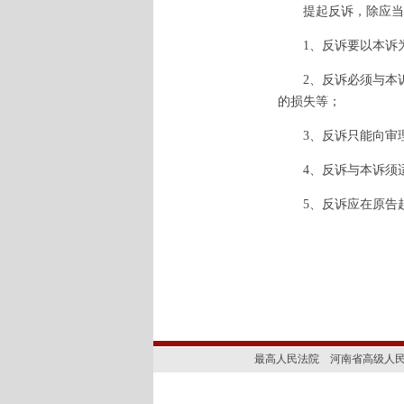
提起反诉，除应当符
1、反诉要以本诉为
2、反诉必须与本诉
的损失等；
3、反诉只能向审理
4、反诉与本诉须适
5、反诉应在原告起
最高人民法院
河南省高级人