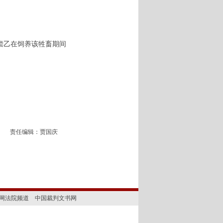
偿乙在饲养该牲畜期间
责任编辑：贾国庆
网法院频道
中国裁判文书网