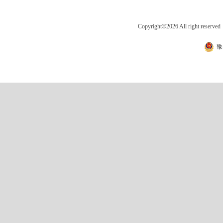
Copyright
©
2026 All right 
豫