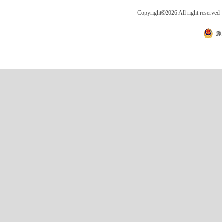
Copyright
©
2026 All right 
豫