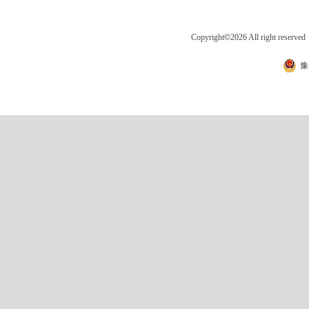
Copyright
©
2026 All right 
豫