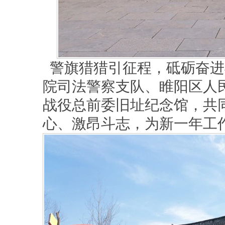
警旗猎猎引征程，砥砺奋进
院司法警察支队、睢阳区人
战役总前委旧址纪念馆，共
心、激昂斗志，为新一年工